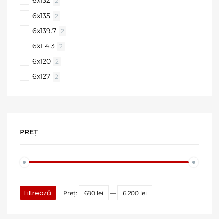
6x132
2
6x135
2
6x139.7
2
6x114.3
2
6x120
2
6x127
2
PREȚ
Filtrează
Preț:
680 lei
—
6.200 lei