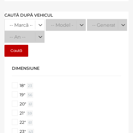
CAUTĂ DUPĂ VEHICUL
Caută
DIMENSIUNE
18"
23
19"
56
20"
61
21"
59
22"
61
23"
43