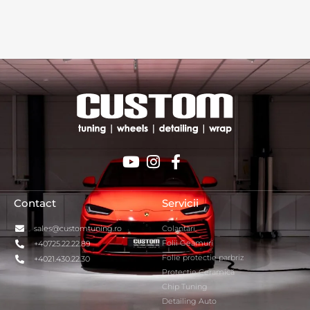
Contact
Servicii
sales@customtuning.ro
Colantări
Folii Geamuri
+40725.22.22.89
Folie protectie parbriz
+4021.430.22.30
Protecție Ceramică
Chip Tuning
Detailing Auto