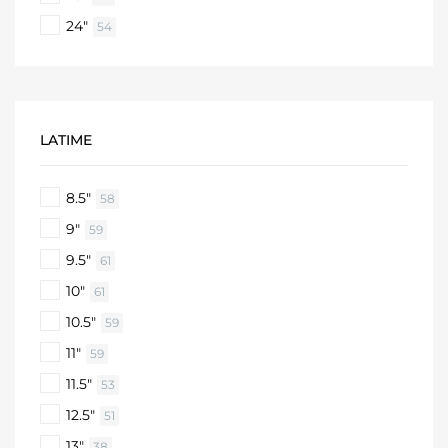
24"
54
LATIME
8.5"
58
9"
59
9.5"
61
10"
61
10.5"
59
11"
59
11.5"
53
12.5"
51
13"
38