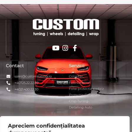
Contact
Servicii
sales@customtuning.ro
Colantări
Folii Geamuri
+40725.22.22.89
Folie protectie parbriz
+4021.430.22.30
Protecție Ceramică
Chip Tuning
Detailing Auto
Parteneri
Interes General
Apreciem confidențialitatea
Vossen
ANPC