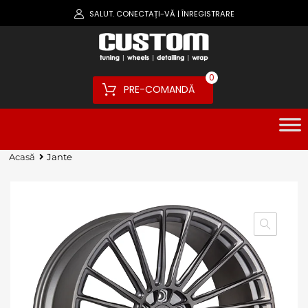
SALUT.
CONECTAȚI-VĂ
ÎNREGISTRARE
|
0
PRE-COMANDĂ
Acasă
Jante