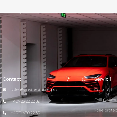
Contact
Servicii
sales@customtuning.ro
Colantări
Folii Geamu
+40725.22.22.89
Folie protec
+4021.430.22.30