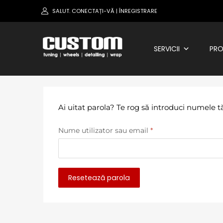
SALUT.
CONECTAȚI-VĂ
ÎNREGISTRARE
|
SERVICII
PRO
Ai uitat parola? Te rog să introduci numele t
Nume utilizator sau email
*
Resetează parola