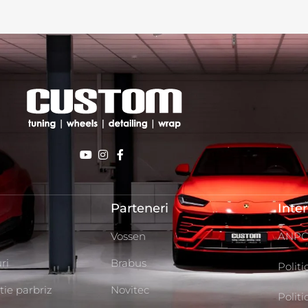
Parteneri
Inte
Vossen
ANP
ri
Brabus
Politi
tie parbriz
Novitec
Polit