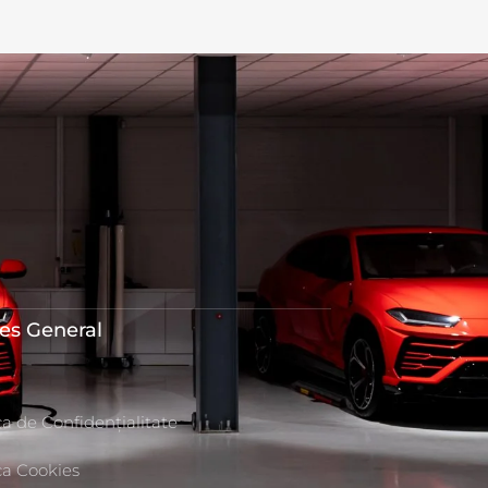
res General
C
ca de Confidențialitate
ica Cookies