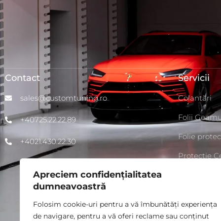
Contact
Servicii
sales@customtuning.ro
Colantări
Folii Geamu
+40725.22.22.89
Folie protec
+4021.430.22.30
Protecție 
Apreciem confidențialitatea
Chip Tunin
dumneavoastră
Detailing A
Folosim cookie-uri pentru a vă îmbunătăți experiența
de navigare, pentru a vă oferi reclame sau conținut