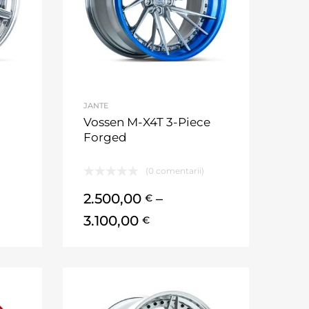
JANTE
Vossen M-X4T 3-Piece
Forged
(0 comentarii)
2.500,00
–
€
3.100,00
€