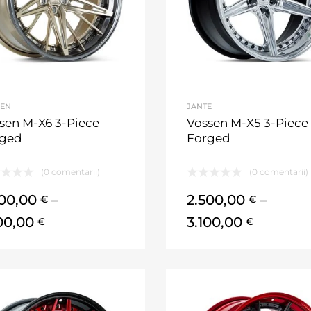
SEN
JANTE
sen M-X6 3-Piece
Vossen M-X5 3-Piece
rged
Forged
(0 comentarii)
(0 comentarii)
500,00
–
2.500,00
–
€
€
100,00
3.100,00
€
€