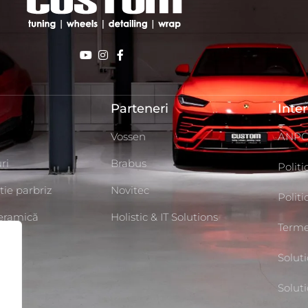
Parteneri
Inte
Vossen
ANP
ri
Brabus
Politi
tie parbriz
Novitec
Polit
Ceramică
Holistic & IT Solutions
Termen
g
Soluti
uto
Soluti