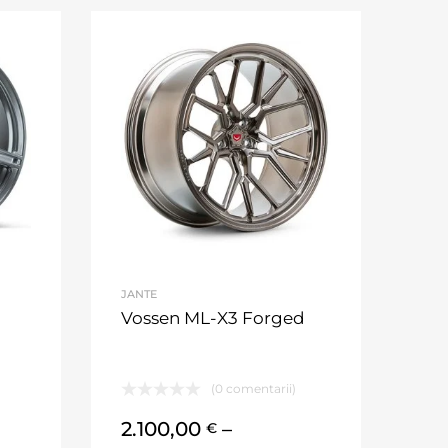
JANTE
Vossen ML-X3 Forged
(0 comentarii)
2.100,00
–
€