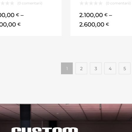
(0 comentarii)
(0 comentarii)
100,00
–
2.100,00
–
€
€
600,00
2.600,00
€
€
1
2
3
4
5