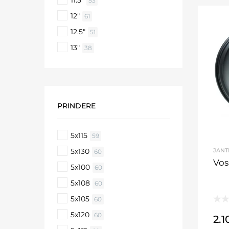
53
12"
61
12.5"
51
13"
38
PRINDERE
5x115
59
5x130
JANT
60
Vos
5x100
60
5x108
60
5x105
60
5x120
60
2.