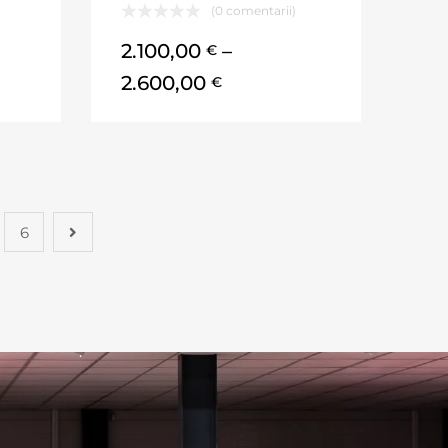
(0 comentarii)
2.100,00
–
€
2.600,00
€
6