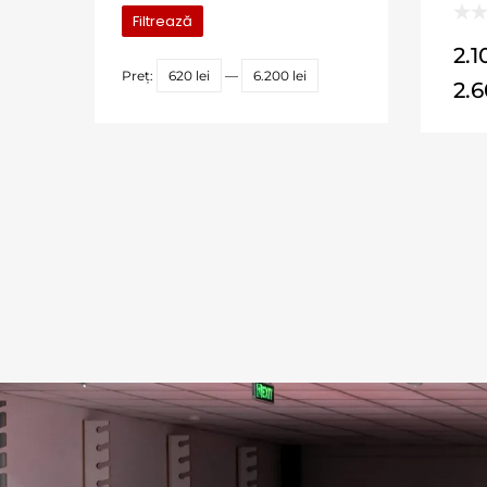
Filtrează
2.
Preț:
620 lei
—
6.200 lei
2.