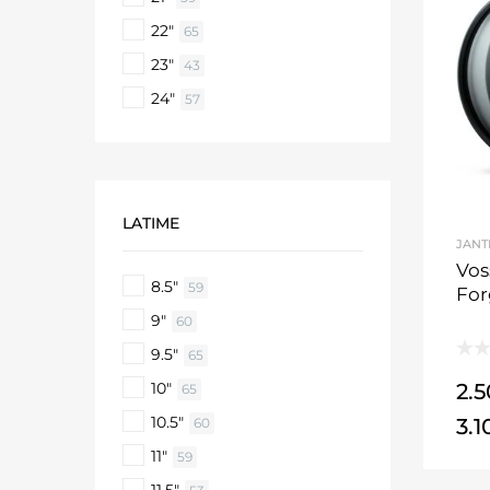
22"
65
23"
43
24"
57
LATIME
JANT
Vos
8.5"
59
Fo
9"
60
9.5"
65
10"
2.
65
10.5"
3.
60
11"
59
11.5"