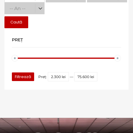
Caută
PREȚ
Filtrează
Preț:
2.300 lei
—
75.600 lei