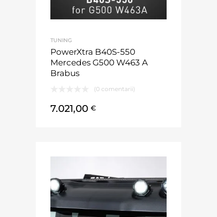
TUNING
PowerXtra B40S-550
Mercedes G500 W463 A
Brabus
(0 comentarii)
7.021,00
€