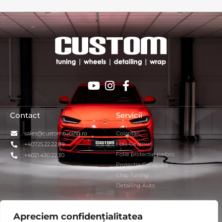
Contact
Servicii
sales@customtuning.ro
Colantări
Folii Geamuri
+40725.22.22.89
Folie protectie parbriz
+4021.430.22.30
Protecție Ceramică
Chip Tuning
Detailing Auto
Parteneri
Interes General
Apreciem confidențialitatea
Vossen
ANPC