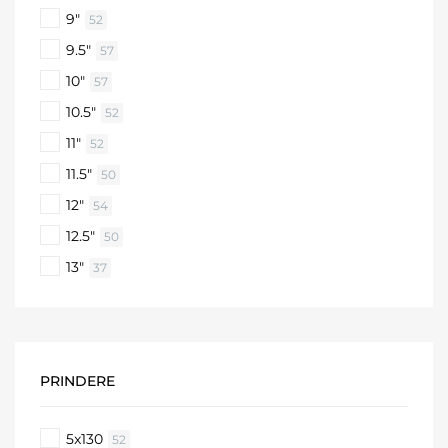
9"
52
9.5"
57
10"
57
10.5"
52
11"
52
11.5"
50
12"
54
12.5"
50
13"
37
PRINDERE
5x130
52