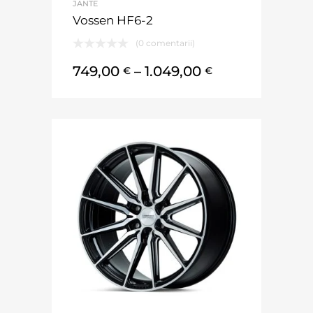
JANTE
Vossen HF6-2
(0 comentarii)
749,00
–
1.049,00
€
€