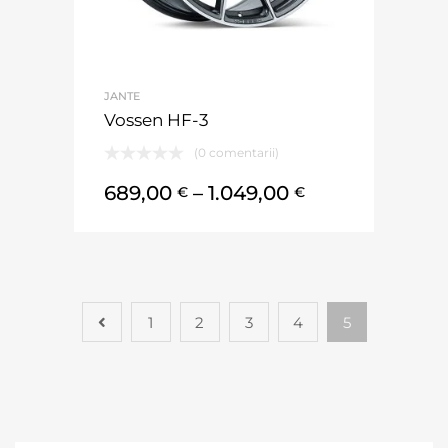
JANTE
Vossen HF-3
(0 comentarii)
689,00
–
1.049,00
€
€
1
2
3
4
5