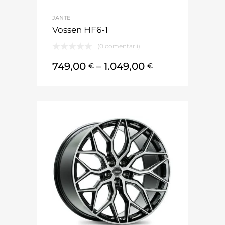
JANTE
Vossen HF6-1
(0 comentarii)
749,00
–
1.049,00
€
€