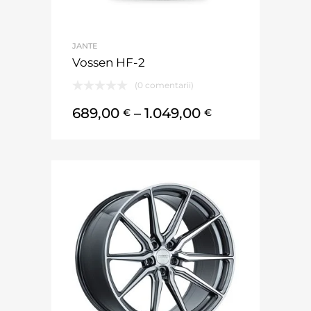
JANTE
Vossen HF-2
(0 comentarii)
689,00
–
1.049,00
€
€