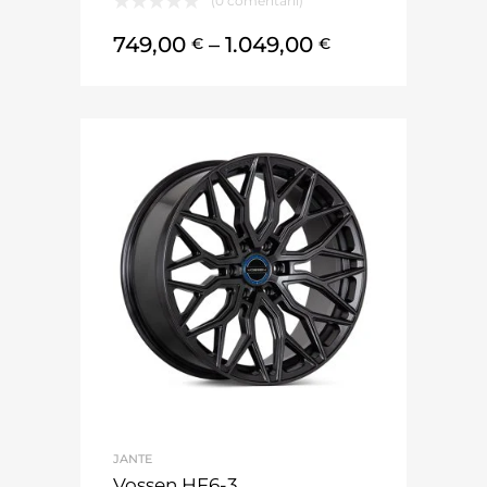
(0 comentarii)
749,00
–
1.049,00
€
€
JANTE
Vossen HF6-3