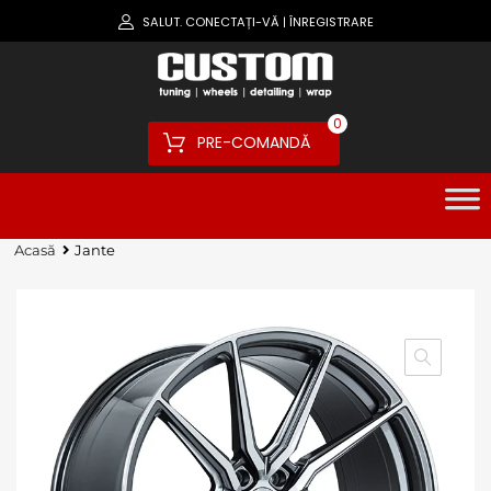
SALUT.
CONECTAȚI-VĂ
ÎNREGISTRARE
|
0
PRE-COMANDĂ
Acasă
Jante