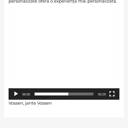
personalizate oferă o experiență mai personalizată.
Player
video
00:00
00:29
Vossen, jante Vossen