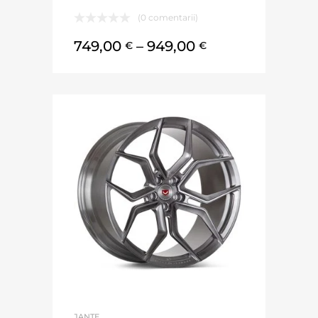
(0 comentarii)
749,00
–
949,00
€
€
JANTE