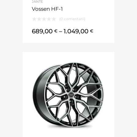
JANTE
Vossen HF-1
(0 comentarii)
689,00
–
1.049,00
€
€