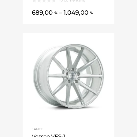
(0 comentarii)
689,00
–
1.049,00
€
€
JANTE
Vossen VFS-1