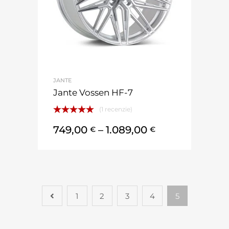
JANTE
Jante Vossen HF-7
(1 recenzie)
Evaluat la
749,00
–
1.089,00
€
€
5.00
din 5
1
2
3
4
5