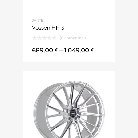
JANTE
Vossen HF-3
(0 comentarii)
689,00
–
1.049,00
€
€