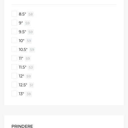
8.5"
58
9"
59
9.5"
59
10"
59
10.5"
59
11"
59
11.5"
53
12"
59
12.5"
51
13"
38
PRINDERE