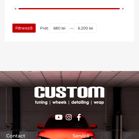
Filtrează
Preț:
680 lei
—
6.200 lei
Contact
Servicii