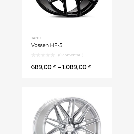
JANTE
Vossen HF-5
(0 comentarii)
689,00
–
1.089,00
€
€