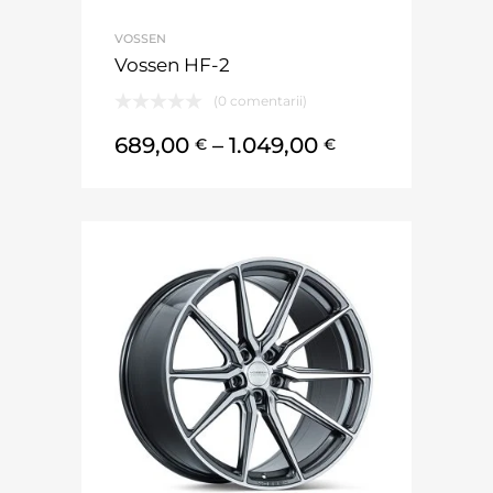
VOSSEN
Vossen HF-2
(0 comentarii)
689,00
–
1.049,00
€
€