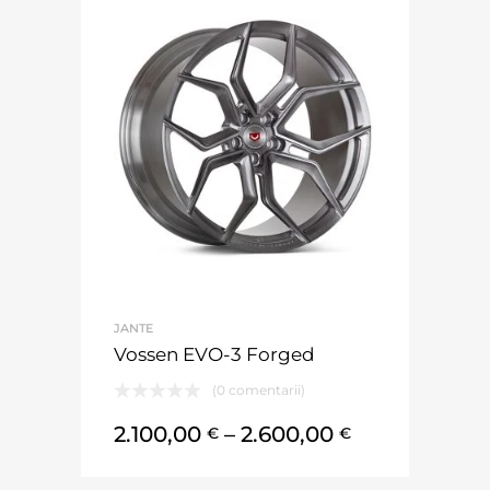
JANTE
Vossen EVO-3 Forged
(0 comentarii)
2.100,00
–
2.600,00
€
€