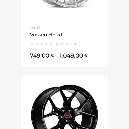
JANTE
Vossen HF-4T
(0 comentarii)
749,00
–
1.049,00
€
€