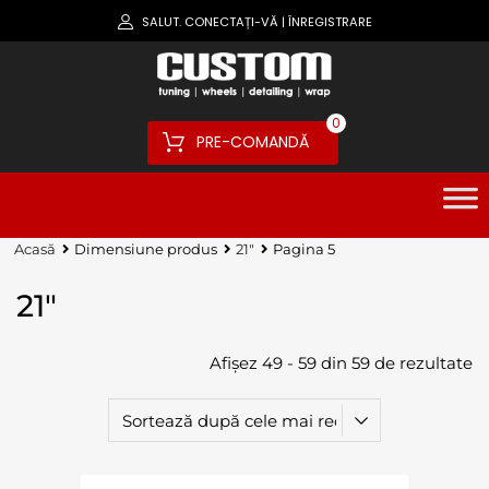
SALUT.
CONECTAȚI-VĂ
ÎNREGISTRARE
|
0
PRE-COMANDĂ
Acasă
Dimensiune produs
21"
Pagina 5
21"
Afișez 49 - 59 din 59 de rezultate