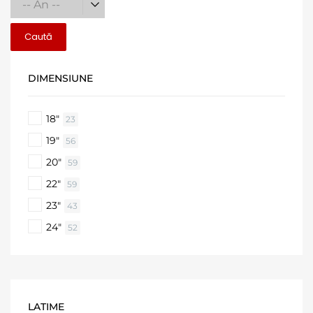
Caută
DIMENSIUNE
18"
23
19"
56
20"
59
22"
59
23"
43
24"
52
LATIME