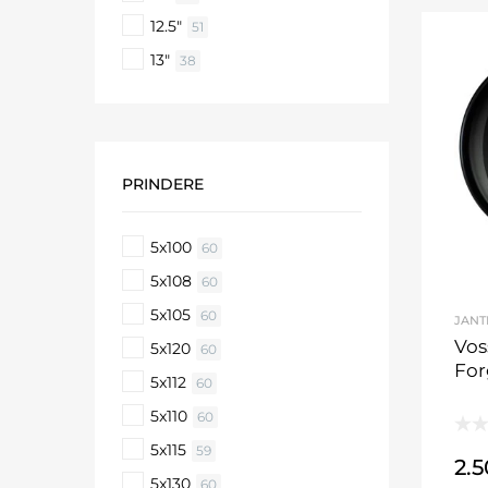
12.5"
51
13"
38
PRINDERE
5x100
60
5x108
60
5x105
60
JANT
Vos
5x120
60
Fo
5x112
60
5x110
60
5x115
59
2.
5x130
60