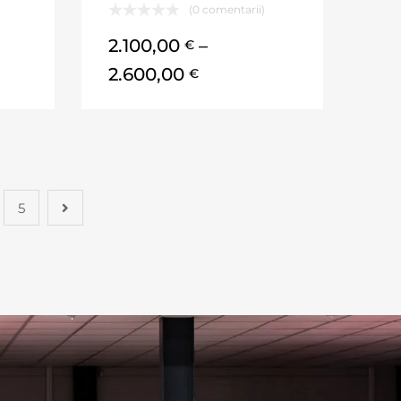
(0 comentarii)
2.100,00
–
€
2.600,00
€
5