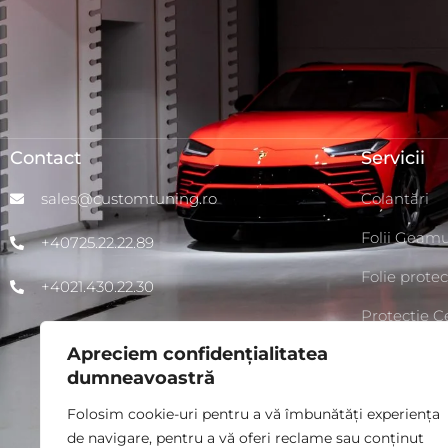
Contact
Servicii
sales@customtuning.ro
Colantări
Folii Geamu
+40725.22.22.89
Folie protec
+4021.430.22.30
Protecție 
Apreciem confidențialitatea
Chip Tunin
dumneavoastră
Detailing A
Folosim cookie-uri pentru a vă îmbunătăți experiența
de navigare, pentru a vă oferi reclame sau conținut