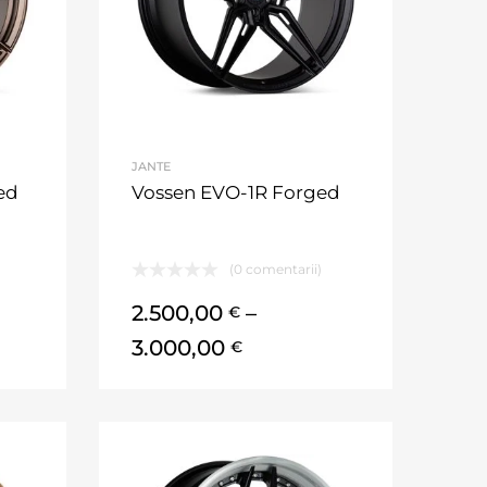
JANTE
ed
Vossen EVO-1R Forged
(0 comentarii)
2.500,00
–
€
3.000,00
€