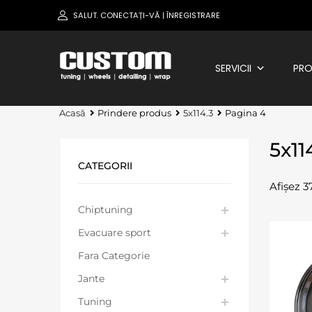
SALUT.
CONECTAȚI-VĂ
ÎNREGISTRARE
|
SERVICII
PRO
Acasă
Prindere produs
5x114.3
Pagina 4
5x11
CATEGORII
Afișez 3
Chiptuning
Evacuare sport
Fara Categorie
Jante
Tuning