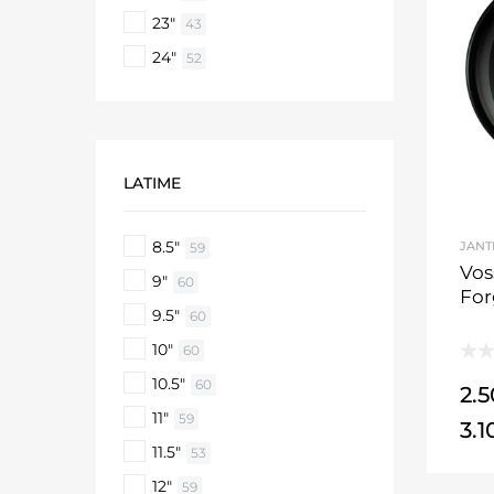
23"
43
24"
52
LATIME
8.5"
JANT
59
Vos
9"
60
Fo
9.5"
60
10"
60
10.5"
60
2.
11"
59
3.
11.5"
53
12"
59