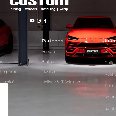
Parteneri
Inte
Vossen
ANP
ri
Brabus
Politi
tie parbriz
Novitec
Polit
Ceramică
Holistic & IT Solutions
Termen
g
Soluti
uto
Soluti