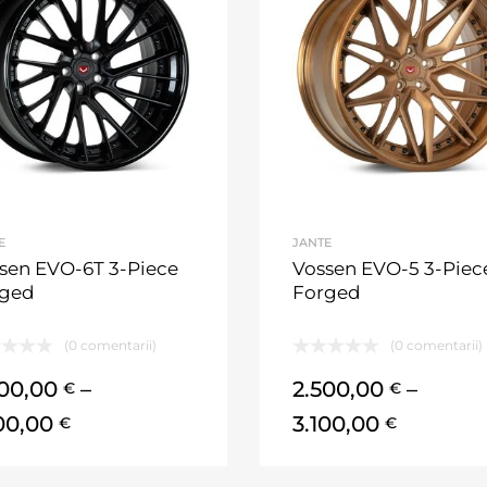
E
JANTE
sen EVO-6T 3-Piece
Vossen EVO-5 3-Piec
rged
Forged
(0 comentarii)
(0 comentarii)
500,00
–
2.500,00
–
€
€
100,00
3.100,00
€
€