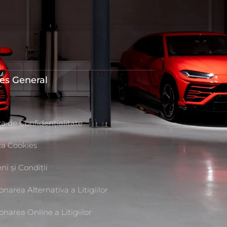
res General
C
ca de Confidențialitate
ica Cookies
i și Condiții
onarea Alternativa a Litigiilor
onarea Online a Litigiilor