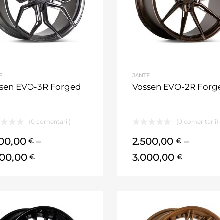
E
JANTE
sen EVO-3R Forged
Vossen EVO-2R Forg
(0 comentarii)
(0 comentarii)
500,00
–
2.500,00
–
€
€
000,00
3.000,00
€
€