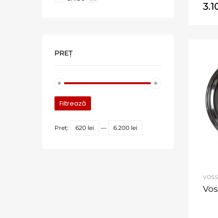
3.
PREȚ
Filtrează
Preț:
620 lei
—
6.200 lei
VOS
Vos