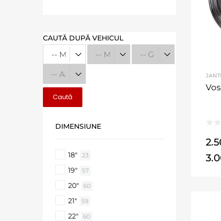
CAUTĂ DUPĂ VEHICUL
JANT
Vos
Caută
DIMENSIUNE
2.
18"
23
3.
19"
57
20"
60
21"
59
22"
60