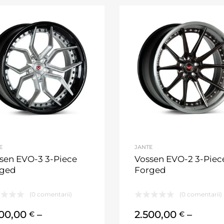
E
JANTE
sen EVO-3 3-Piece
Vossen EVO-2 3-Piec
rged
Forged
(0 comentarii)
(0 comentarii)
500,00
–
2.500,00
–
€
€