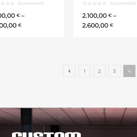
(0 comentarii)
(0 comentarii)
100,00
–
2.100,00
–
€
€
600,00
2.600,00
€
€
1
2
3
4