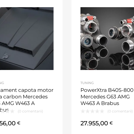
NG
TUNING
ament capota motor
PowerXtra B40S-800
ra carbon Mercedes
Mercedes G63 AMG
3 AMG W463 A
W463 A Brabus
bus
(0 comentarii)
(0 comentarii)
556,00
27.955,00
€
€