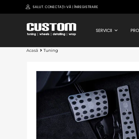
SALUT.
CONECTAȚI-VĂ
ÎNREGISTRARE
|
SERVICII
PRO
Acasă
Tuning