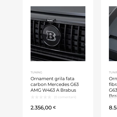
TUNING
TUNI
Ornament grila fata
Orn
carbon Mercedes G63
fib
AMG W463 A Brabus
G6
Bra
(0 comentarii)
2.356,00
8.
€