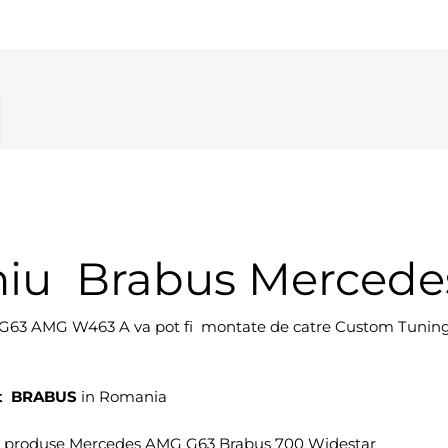
niu Brabus Mercede
G63 AMG W463 A va pot fi montate de catre Custom Tuning.
t
BRABUS
in Romania
e produse Mercedes AMG G63 Brabus 700 Widestar