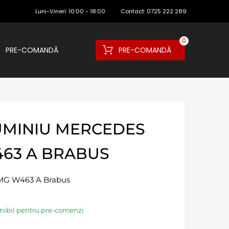
Luni-Vineri:
10:00 - 18:00
Contact:
0725 222 289
0
PRE-COMANDĂ
PRE-COMANDĂ
UMINIU MERCEDES
463 A BRABUS
AMG W463 A Brabus
nibil pentru pre-comenzi