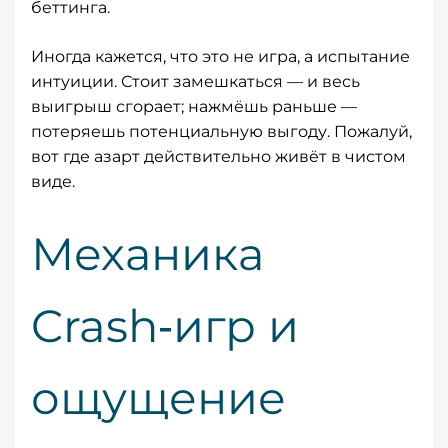
беттинга.
Иногда кажется, что это не игра, а испытание
интуиции. Стоит замешкаться — и весь
выигрыш сгорает; нажмёшь раньше —
потеряешь потенциальную выгоду. Пожалуй,
вот где азарт действительно живёт в чистом
виде.
Механика
Crash‑игр и
ощущение