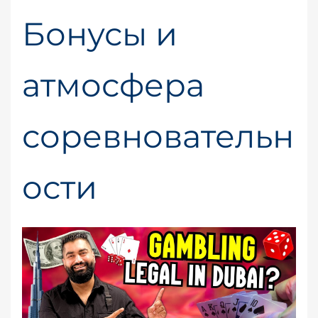
Бонусы и
атмосфера
соревновательн
ости