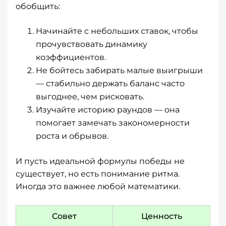
обобщить:
Начинайте с небольших ставок, чтобы
прочувствовать динамику
коэффициентов.
Не бойтесь забирать малые выигрыши
— стабильно держать баланс часто
выгоднее, чем рисковать.
Изучайте историю раундов — она
помогает замечать закономерности
роста и обрывов.
И пусть идеальной формулы победы не
существует, но есть понимание ритма.
Иногда это важнее любой математики.
Совет
Ценность