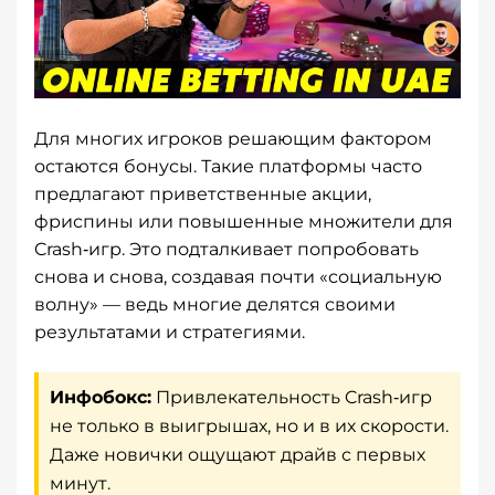
Для многих игроков решающим фактором
остаются бонусы. Такие платформы часто
предлагают приветственные акции,
фриспины или повышенные множители для
Crash‑игр. Это подталкивает попробовать
снова и снова, создавая почти «социальную
волну» — ведь многие делятся своими
результатами и стратегиями.
Инфобокс:
Привлекательность Crash‑игр
не только в выигрышах, но и в их скорости.
Даже новички ощущают драйв с первых
минут.